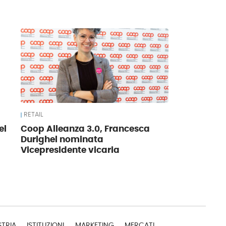
RETAIL
el
Coop Alleanza 3.0, Francesca
Durighel nominata
Vicepresidente vicaria
STRIA
ISTITUZIONI
MARKETING
MERCATI