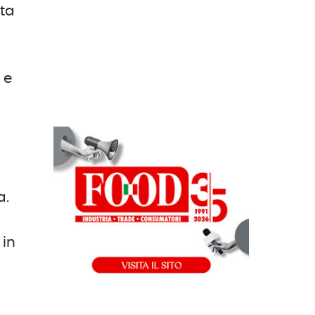
rta
 e
a.
 in