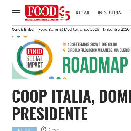
Passa
al
RETAIL
INDUSTRIA
contenuto
Quick links:
Food Summit Mediterraneo 2026
Linkontro 2026
COOP ITALIA, DOM
PRESIDENTE
timer
2 min.
RETAIL