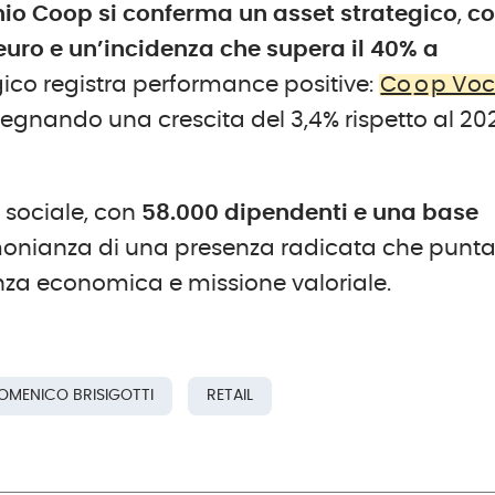
hio Coop
si conferma un asset strategico
,
c
 euro e un’incidenza che supera il 40% a
gico registra performance positive:
Co
o
p Vo
 segnando una crescita del 3,4% rispetto al 20
 sociale, con
58.000 dipendenti e una base
imonianza di una presenza radicata che punta
ienza economica e missione valoriale.
OMENICO BRISIGOTTI
RETAIL