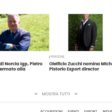
PERSONE
di Norcia Igp, Pietro
Oleificio Zucchi nomina Mich
fermato alla
Pistorio Export director
keyboard_arrow_down
keyboard_arrow_down
MOSTRA TUTTI
ACQUISIZIONI
EVENTI
EXPORT
INDU