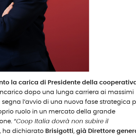
to la carica di Presidente della cooperativ
’incarico dopo una lunga carriera ai massimi
a segna l’avvio di una nuova fase strategica 
roprio ruolo in un mercato della grande
ione.
“Coop Italia dovrà non subire il
, ha dichiarato
Brisigotti
,
già Direttore gener