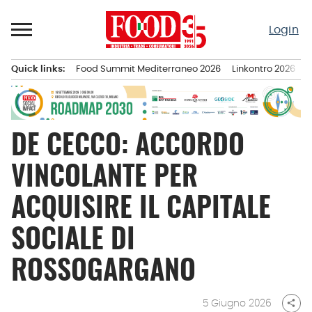
Passa
al
Login
contenuto
Quick links:
Food Summit Mediterraneo 2026
Linkontro 2026
F
Menu principale
DE CECCO: ACCORDO
VINCOLANTE PER
ACQUISIRE IL CAPITALE
SOCIALE DI
ROSSOGARGANO
5 Giugno 2026
share