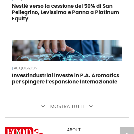
Nestlé verso la cessione del 50% di San
Pellegrino, Levissima e Panna a Platinum
Equity
ACQUISIZIONI
Investindustrial investe in P.A. Aromatics
per spingere l’espansione internazionale
keyboard_arrow_down
keyboard_arrow_down
MOSTRA TUTTI
ABOUT
keyboard_arrow_up