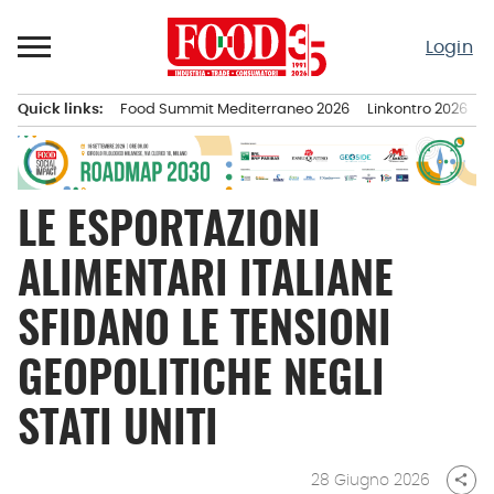
Passa
al
Login
contenuto
Quick links:
Food Summit Mediterraneo 2026
Linkontro 2026
F
Menu principale
LE ESPORTAZIONI
ALIMENTARI ITALIANE
SFIDANO LE TENSIONI
GEOPOLITICHE NEGLI
STATI UNITI
28 Giugno 2026
share