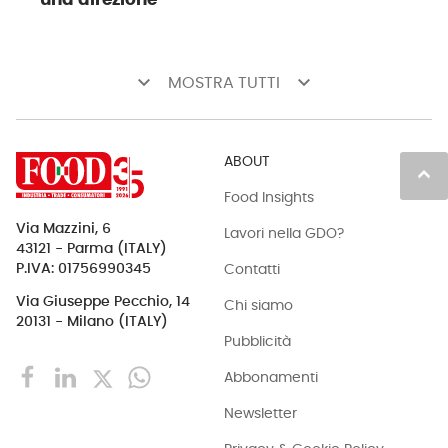
una direzione
keyboard_arrow_down
keyboard_arrow_down
MOSTRA TUTTI
ABOUT
keyboard_arrow_up
Food Insights
Via Mazzini, 6
Lavori nella GDO?
43121 - Parma (ITALY)
Contatti
P.IVA: 01756990345
Via Giuseppe Pecchio, 14
Chi siamo
20131 - Milano (ITALY)
Pubblicità
Abbonamenti
Newsletter