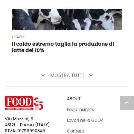
DAIRY
Il caldo estremo taglia la produzione di
latte del 10%
keyboard_arrow_down
keyboard_arrow_down
MOSTRA TUTTI
ABOUT
keyboard_arrow_up
Food Insights
Via Mazzini, 6
Lavori nella GDO?
43121 - Parma (ITALY)
Contatti
P.IVA: 01756990345