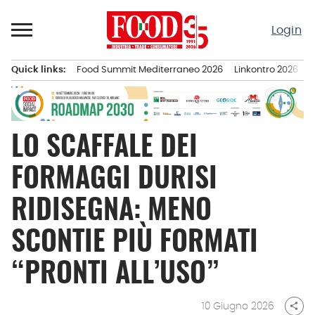
Passa
al
Login
contenuto
Quick links:
Food Summit Mediterraneo 2026
Linkontro 2026
F
Menu principale
LO SCAFFALE DEI
FORMAGGI DURISI
RIDISEGNA: MENO
SCONTIE PIÙ FORMATI
“PRONTI ALL’USO”
10 Giugno 2026
share