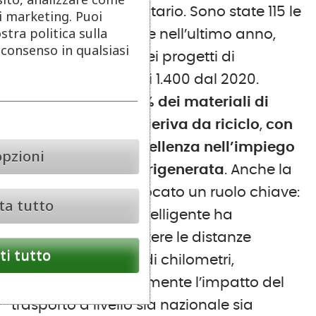
resta un driver prioritario. Sono state 115 le
di marketing. Puoi
stra politica sulla
referenze ottimizzate nell’ultimo anno,
o consenso in qualsiasi
portando il totale dei progetti di
sostenibilità a quasi 1.400 dal 2020.
Attualmente,
il 42,1% dei materiali di
confezionamento deriva da riciclo
,
con
performance d’eccellenza nell’impiego
opzioni
di carta e plastica rigenerata
. Anche la
supply chain
ha giocato un ruolo chiave:
ta tutto
una logistica più intelligente ha
permesso di abbattere le distanze
i tutto
percorse di milioni di chilometri,
riducendo drasticamente l’impatto del
trasporto a livello sia nazionale sia