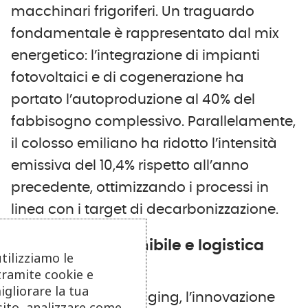
macchinari frigoriferi. Un traguardo
fondamentale è rappresentato dal mix
energetico: l’integrazione di impianti
fotovoltaici e di cogenerazione ha
portato l’autoproduzione al 40% del
fabbisogno complessivo. Parallelamente,
il colosso emiliano ha ridotto l’intensità
emissiva del 10,4% rispetto all’anno
precedente, ottimizzando i processi in
linea con i target di decarbonizzazione.
Packaging sostenibile e logistica
utilizziamo le
integrata
tramite cookie e
igliorare la tua
Sul fronte del packaging, l’innovazione
sito, analizzare come