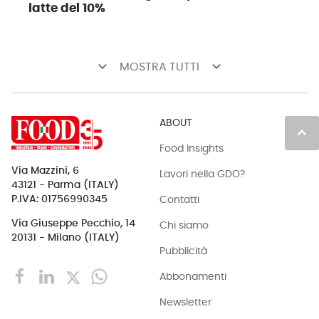
latte del 10%
keyboard_arrow_down
keyboard_arrow_down
MOSTRA TUTTI
ABOUT
keyboard_arrow_up
Food Insights
Via Mazzini, 6
Lavori nella GDO?
43121 - Parma (ITALY)
Contatti
P.IVA: 01756990345
Via Giuseppe Pecchio, 14
Chi siamo
20131 - Milano (ITALY)
Pubblicità
Abbonamenti
Newsletter