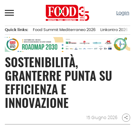
Passa
al
Login
contenuto
Quick links:
Food Summit Mediterraneo 2026
Linkontro 2026
F
Menu principale
SOSTENIBILITÀ,
GRANTERRE PUNTA SU
EFFICIENZA E
INNOVAZIONE
15 Giugno 2026
share