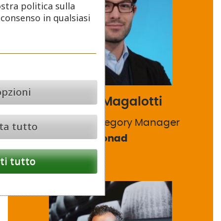
stra politica sulla
o consenso in qualsiasi
opzioni
Marco Magalotti
National Category Manager
ta tutto
Conad
i tutto