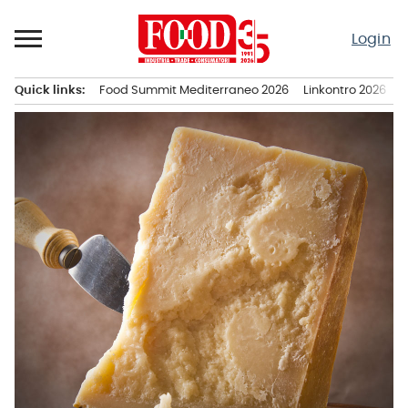
Passa
al
Login
contenuto
Quick links:
Food Summit Mediterraneo 2026
Linkontro 2026
F
Menu principale