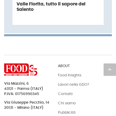
Valle Fiorita, tutto il sapore del
Salento
ABOUT
keyboard_arrow_up
Food Insights
Via Mazzini, 6
Lavori nella GDO?
43121 - Parma (ITALY)
Contatti
P.IVA: 01756990345
Via Giuseppe Pecchio, 14
Chi siamo
20131 - Milano (ITALY)
Pubblicità