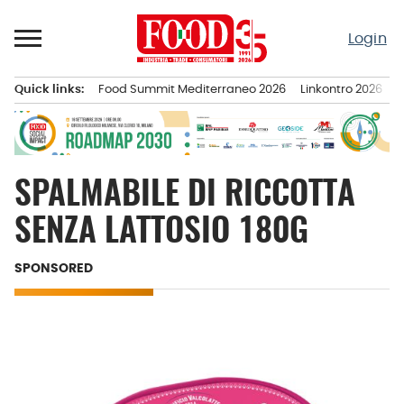
Passa
al
Login
contenuto
Quick links:
Food Summit Mediterraneo 2026
Linkontro 2026
F
Menu principale
SPALMABILE DI RICCOTTA
SENZA LATTOSIO 180G
SPONSORED