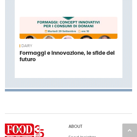
DAIRY
Formaggi e innovazione, le sfide del
futuro
ABOUT
keyboard_arrow_up