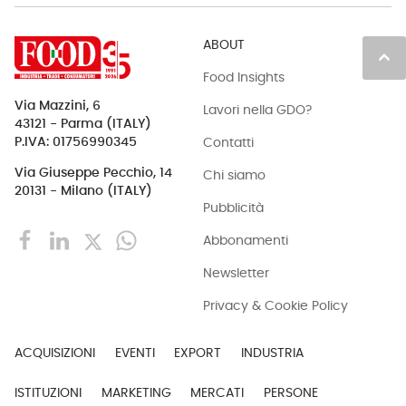
ABOUT
keyboard_arrow_up
Food Insights
Via Mazzini, 6
Lavori nella GDO?
43121 - Parma (ITALY)
Contatti
P.IVA: 01756990345
Via Giuseppe Pecchio, 14
Chi siamo
20131 - Milano (ITALY)
Pubblicità
Abbonamenti
Newsletter
Privacy & Cookie Policy
ACQUISIZIONI
EVENTI
EXPORT
INDUSTRIA
ISTITUZIONI
MARKETING
MERCATI
PERSONE