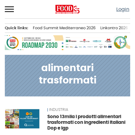
Passa
Login
al
contenuto
Quick links:
Food Summit Mediterraneo 2026
Linkontro 2026
F
Menu principale
alimentari
trasformati
INDUSTRIA
News
Sono 13mila i prodotti alimentari
trasformati con ingredienti italiani
Dop e Igp