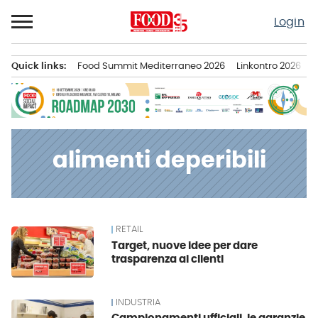
Passa
Login
al
contenuto
Quick links:
Food Summit Mediterraneo 2026
Linkontro 2026
F
Menu principale
alimenti deperibili
RETAIL
News
Target, nuove idee per dare
trasparenza ai clienti
INDUSTRIA