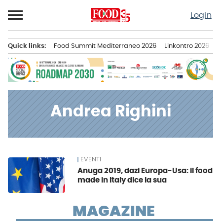
Passa
Login
al
contenuto
Quick links:
Food Summit Mediterraneo 2026
Linkontro 2026
F
Menu principale
Andrea Righini
EVENTI
News
Anuga 2019, dazi Europa-Usa: il food
made in Italy dice la sua
MAGAZINE