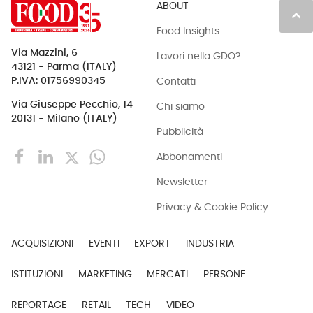
ABOUT
keyboard_arrow_up
Food Insights
Via Mazzini, 6
Lavori nella GDO?
43121 - Parma (ITALY)
Contatti
P.IVA: 01756990345
Via Giuseppe Pecchio, 14
Chi siamo
20131 - Milano (ITALY)
Pubblicità
Abbonamenti
Newsletter
Privacy & Cookie Policy
ACQUISIZIONI
EVENTI
EXPORT
INDUSTRIA
ISTITUZIONI
MARKETING
MERCATI
PERSONE
REPORTAGE
RETAIL
TECH
VIDEO