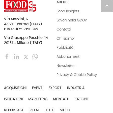
ABOUT
keyboard_arrow_up
Food Insights
Via Mazzini, 6
Lavori nella GDO?
43121 - Parma (ITALY)
Contatti
P.IVA: 01756990345
Via Giuseppe Pecchio, 14
Chi siamo
20131 - Milano (ITALY)
Pubblicità
Abbonamenti
Newsletter
Privacy & Cookie Policy
ACQUISIZIONI
EVENTI
EXPORT
INDUSTRIA
ISTITUZIONI
MARKETING
MERCATI
PERSONE
REPORTAGE
RETAIL
TECH
VIDEO