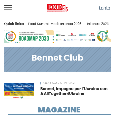
Passa
Login
al
contenuto
Quick links:
Food Summit Mediterraneo 2026
Linkontro 2026
F
Menu principale
Bennet Club
FOOD SOCIAL IMPACT
News
Bennet, impegno per l’Ucraina con
#AllTogether4Ukraine
MAGAZINE