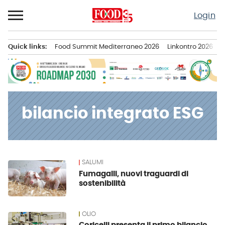
Passa
Login
al
contenuto
Quick links:
Food Summit Mediterraneo 2026
Linkontro 2026
F
Menu principale
bilancio integrato ESG
SALUMI
News
Fumagalli, nuovi traguardi di
sostenibilità
OLIO