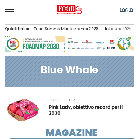
Passa
Login
al
contenuto
Quick links:
Food Summit Mediterraneo 2026
Linkontro 2026
F
Menu principale
Blue Whale
ORTOFRUTTA
News
Pink Lady, obiettivo record per il
2030
MAGAZINE