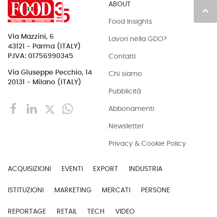
ABOUT
keyboard_arrow_up
Food Insights
Via Mazzini, 6
Lavori nella GDO?
43121 - Parma (ITALY)
Contatti
P.IVA: 01756990345
Via Giuseppe Pecchio, 14
Chi siamo
20131 - Milano (ITALY)
Pubblicità
Abbonamenti
Newsletter
Privacy & Cookie Policy
ACQUISIZIONI
EVENTI
EXPORT
INDUSTRIA
ISTITUZIONI
MARKETING
MERCATI
PERSONE
REPORTAGE
RETAIL
TECH
VIDEO