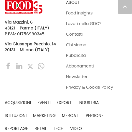
ABOUT
keyboard_arrow_up
Food Insights
Via Mazzini, 6
Lavori nella GDO?
43121 - Parma (ITALY)
Contatti
P.IVA: 01756990345
Via Giuseppe Pecchio, 14
Chi siamo
20131 - Milano (ITALY)
Pubblicità
Abbonamenti
Newsletter
Privacy & Cookie Policy
ACQUISIZIONI
EVENTI
EXPORT
INDUSTRIA
ISTITUZIONI
MARKETING
MERCATI
PERSONE
REPORTAGE
RETAIL
TECH
VIDEO