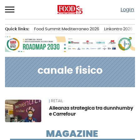
Passa
Login
al
contenuto
Quick links:
Food Summit Mediterraneo 2026
Linkontro 2026
F
Menu principale
canale fisico
RETAIL
News
Alleanza strategica tra dunnhumby
e Carrefour
MAGAZINE