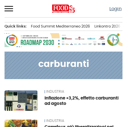
Passa
Login
al
contenuto
Quick links:
Food Summit Mediterraneo 2026
Linkontro 2026
F
Menu principale
carburanti
INDUSTRIA
News
Inflazione +3,2%, effetto carburanti
ad agosto
INDUSTRIA