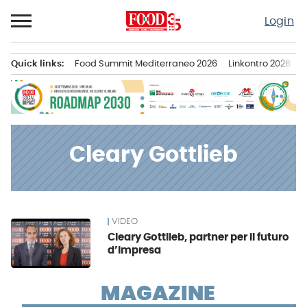
Passa
Login
al
contenuto
Quick links:
Food Summit Mediterraneo 2026
Linkontro 2026
F
Menu principale
Cleary Gottlieb
VIDEO
News
Cleary Gottlieb, partner per il futuro
d’impresa
MAGAZINE