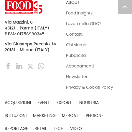
ABOUT
keyboard_arrow_up
Food Insights
Via Mazzini, 6
Lavori nella GDO?
43121 - Parma (ITALY)
Contatti
P.IVA: 01756990345
Via Giuseppe Pecchio, 14
Chi siamo
20131 - Milano (ITALY)
Pubblicità
Abbonamenti
Newsletter
Privacy & Cookie Policy
ACQUISIZIONI
EVENTI
EXPORT
INDUSTRIA
ISTITUZIONI
MARKETING
MERCATI
PERSONE
REPORTAGE
RETAIL
TECH
VIDEO