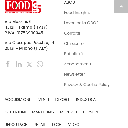
ABOUT
keyboard_arrow_up
Food Insights
Via Mazzini, 6
Lavori nella GDO?
43121 - Parma (ITALY)
Contatti
P.IVA: 01756990345
Via Giuseppe Pecchio, 14
Chi siamo
20131 - Milano (ITALY)
Pubblicità
Abbonamenti
Newsletter
Privacy & Cookie Policy
ACQUISIZIONI
EVENTI
EXPORT
INDUSTRIA
ISTITUZIONI
MARKETING
MERCATI
PERSONE
REPORTAGE
RETAIL
TECH
VIDEO