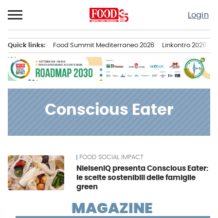
Passa
Login
al
contenuto
Quick links:
Food Summit Mediterraneo 2026
Linkontro 2026
F
Menu principale
Conscious Eater
FOOD SOCIAL IMPACT
News
NielsenIQ presenta Conscious Eater:
le scelte sostenibili delle famiglie
green
MAGAZINE