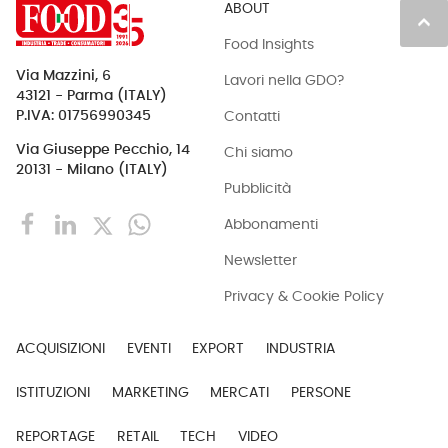
ABOUT
keyboard_arrow_up
Food Insights
Via Mazzini, 6
Lavori nella GDO?
43121 - Parma (ITALY)
Contatti
P.IVA: 01756990345
Via Giuseppe Pecchio, 14
Chi siamo
20131 - Milano (ITALY)
Pubblicità
Abbonamenti
Newsletter
Privacy & Cookie Policy
ACQUISIZIONI
EVENTI
EXPORT
INDUSTRIA
ISTITUZIONI
MARKETING
MERCATI
PERSONE
REPORTAGE
RETAIL
TECH
VIDEO