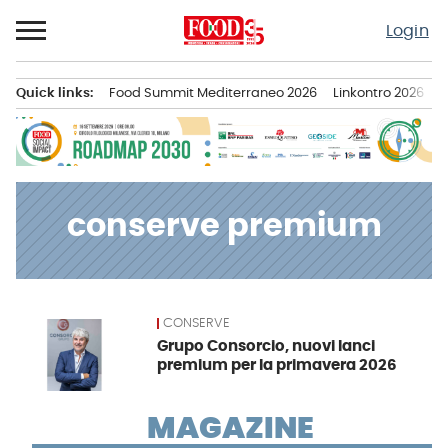
Passa
Login
al
contenuto
Quick links:
Food Summit Mediterraneo 2026
Linkontro 2026
F
Menu principale
conserve premium
CONSERVE
News
Grupo Consorcio, nuovi lanci
premium per la primavera 2026
MAGAZINE