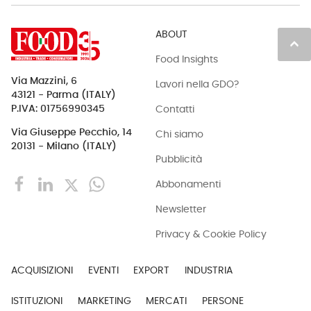
ABOUT
keyboard_arrow_up
Food Insights
Via Mazzini, 6
Lavori nella GDO?
43121 - Parma (ITALY)
Contatti
P.IVA: 01756990345
Via Giuseppe Pecchio, 14
Chi siamo
20131 - Milano (ITALY)
Pubblicità
Abbonamenti
Newsletter
Privacy & Cookie Policy
ACQUISIZIONI
EVENTI
EXPORT
INDUSTRIA
ISTITUZIONI
MARKETING
MERCATI
PERSONE