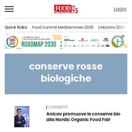
Passa
Login
al
contenuto
Quick links:
Food Summit Mediterraneo 2026
Linkontro 2026
F
Menu principale
conserve rosse
biologiche
CONSERVE
News
Anicav promuove le conserve bio
alla Nordic Organic Food Fair