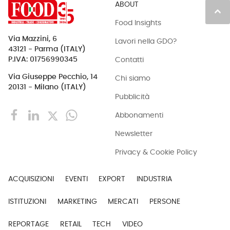
ABOUT
keyboard_arrow_up
Food Insights
Via Mazzini, 6
Lavori nella GDO?
43121 - Parma (ITALY)
Contatti
P.IVA: 01756990345
Via Giuseppe Pecchio, 14
Chi siamo
20131 - Milano (ITALY)
Pubblicità
Abbonamenti
Newsletter
Privacy & Cookie Policy
ACQUISIZIONI
EVENTI
EXPORT
INDUSTRIA
ISTITUZIONI
MARKETING
MERCATI
PERSONE
REPORTAGE
RETAIL
TECH
VIDEO