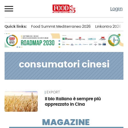
Passa
Login
al
contenuto
Quick links:
Food Summit Mediterraneo 2026
Linkontro 2026
F
Menu principale
consumatori cinesi
EXPORT
News
Il bio italiano è sempre più
apprezzato in Cina
MAGAZINE