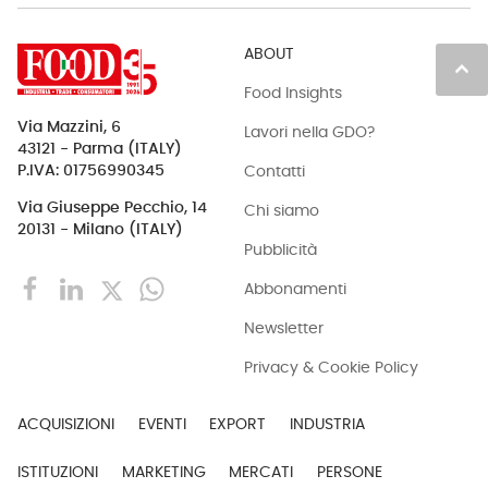
ABOUT
keyboard_arrow_up
Food Insights
Via Mazzini, 6
Lavori nella GDO?
43121 - Parma (ITALY)
Contatti
P.IVA: 01756990345
Via Giuseppe Pecchio, 14
Chi siamo
20131 - Milano (ITALY)
Pubblicità
Abbonamenti
Newsletter
Privacy & Cookie Policy
ACQUISIZIONI
EVENTI
EXPORT
INDUSTRIA
ISTITUZIONI
MARKETING
MERCATI
PERSONE