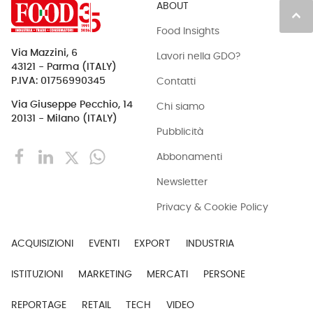
ABOUT
keyboard_arrow_up
Food Insights
Via Mazzini, 6
Lavori nella GDO?
43121 - Parma (ITALY)
Contatti
P.IVA: 01756990345
Via Giuseppe Pecchio, 14
Chi siamo
20131 - Milano (ITALY)
Pubblicità
Abbonamenti
Newsletter
Privacy & Cookie Policy
ACQUISIZIONI
EVENTI
EXPORT
INDUSTRIA
ISTITUZIONI
MARKETING
MERCATI
PERSONE
REPORTAGE
RETAIL
TECH
VIDEO