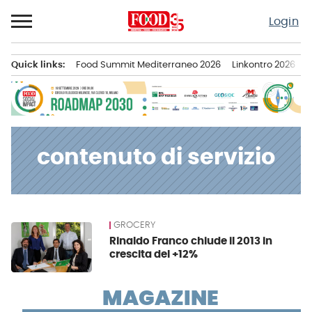
Passa
Login
al
contenuto
Quick links:
Food Summit Mediterraneo 2026
Linkontro 2026
F
Menu principale
contenuto di servizio
GROCERY
News
Rinaldo Franco chiude il 2013 in
crescita del +12%
MAGAZINE