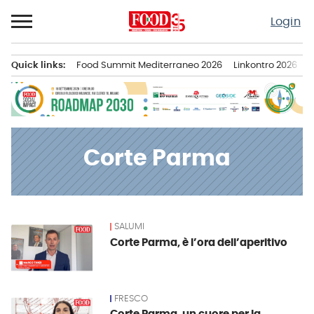
Passa
Login
al
contenuto
Quick links:
Food Summit Mediterraneo 2026
Linkontro 2026
F
Menu principale
Corte Parma
SALUMI
News
Corte Parma, è l’ora dell’aperitivo
FRESCO