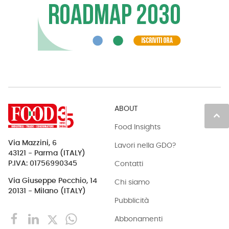
ABOUT
keyboard_arrow_up
Food Insights
Via Mazzini, 6
Lavori nella GDO?
43121 - Parma (ITALY)
Contatti
P.IVA: 01756990345
Via Giuseppe Pecchio, 14
Chi siamo
20131 - Milano (ITALY)
Pubblicità
Abbonamenti