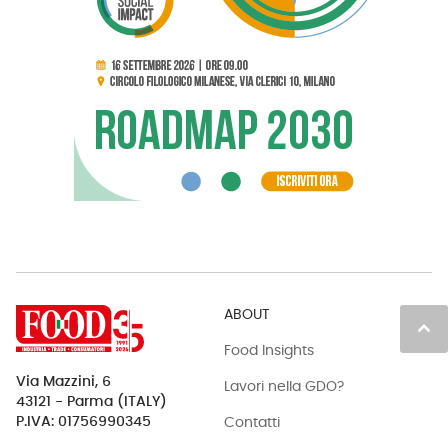
ABOUT
keyboard_arrow_up
Food Insights
Via Mazzini, 6
Lavori nella GDO?
43121 - Parma (ITALY)
Contatti
P.IVA: 01756990345