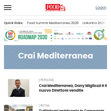
Passa
Login
al
contenuto
Quick links:
Food Summit Mediterraneo 2026
Linkontro 2026
F
Menu principale
Crai Mediterranea
PERSONE
News
Crai Mediterranea, Dany Migliozzi è il
nuovo Direttore vendite
RETAIL