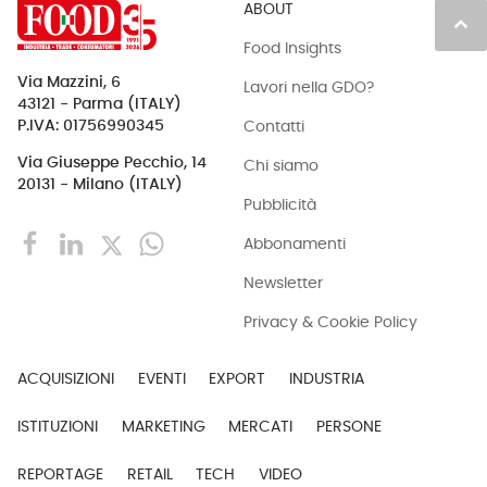
ABOUT
keyboard_arrow_up
Food Insights
Via Mazzini, 6
Lavori nella GDO?
43121 - Parma (ITALY)
Contatti
P.IVA: 01756990345
Via Giuseppe Pecchio, 14
Chi siamo
20131 - Milano (ITALY)
Pubblicità
Abbonamenti
Newsletter
Privacy & Cookie Policy
ACQUISIZIONI
EVENTI
EXPORT
INDUSTRIA
ISTITUZIONI
MARKETING
MERCATI
PERSONE
REPORTAGE
RETAIL
TECH
VIDEO