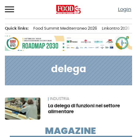
Passa
Login
al
contenuto
Quick links:
Food Summit Mediterraneo 2026
Linkontro 2026
F
Menu principale
delega
INDUSTRIA
News
La delega di funzioni nel settore
alimentare
MAGAZINE