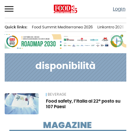
Passa
Login
al
contenuto
Quick links:
Food Summit Mediterraneo 2026
Linkontro 2026
F
Menu principale
disponibilità
BEVERAGE
News
Food safety, l’Italia al 22° posto su
107 Paesi
MAGAZINE