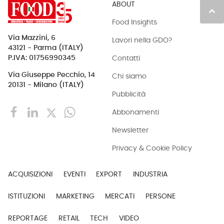
ABOUT
keyboard_arrow_up
Food Insights
Via Mazzini, 6
Lavori nella GDO?
43121 - Parma (ITALY)
Contatti
P.IVA: 01756990345
Via Giuseppe Pecchio, 14
Chi siamo
20131 - Milano (ITALY)
Pubblicità
Abbonamenti
Newsletter
Privacy & Cookie Policy
ACQUISIZIONI
EVENTI
EXPORT
INDUSTRIA
ISTITUZIONI
MARKETING
MERCATI
PERSONE
REPORTAGE
RETAIL
TECH
VIDEO