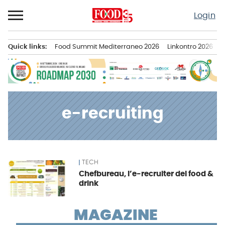
Passa
Login
al
contenuto
Quick links:
Food Summit Mediterraneo 2026
Linkontro 2026
F
Menu principale
e-recruiting
TECH
News
Chefbureau, l’e-recruiter del food &
drink
MAGAZINE