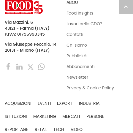
ABOUT
keyboard_arrow_up
Food Insights
Via Mazzini, 6
Lavori nella GDO?
43121 - Parma (ITALY)
Contatti
P.IVA: 01756990345
Via Giuseppe Pecchio, 14
Chi siamo
20131 - Milano (ITALY)
Pubblicità
Abbonamenti
Newsletter
Privacy & Cookie Policy
ACQUISIZIONI
EVENTI
EXPORT
INDUSTRIA
ISTITUZIONI
MARKETING
MERCATI
PERSONE
REPORTAGE
RETAIL
TECH
VIDEO