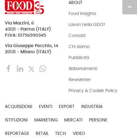
ABOUT
keyboard_arrow_up
Food Insights
Via Mazzini, 6
Lavori nella GDO?
43121 - Parma (ITALY)
Contatti
P.IVA: 01756990345
Via Giuseppe Pecchio, 14
Chi siamo
20131 - Milano (ITALY)
Pubblicità
Abbonamenti
Newsletter
Privacy & Cookie Policy
ACQUISIZIONI
EVENTI
EXPORT
INDUSTRIA
ISTITUZIONI
MARKETING
MERCATI
PERSONE
REPORTAGE
RETAIL
TECH
VIDEO