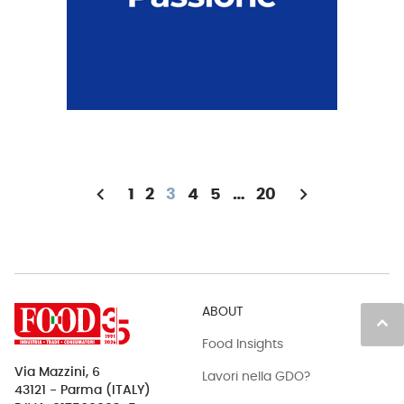
chevron_left
chevron_right
1
2
3
4
5
…
20
ABOUT
keyboard_arrow_up
Food Insights
Via Mazzini, 6
Lavori nella GDO?
43121 - Parma (ITALY)