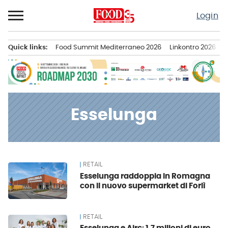
Passa
Login
al
contenuto
Quick links:
Food Summit Mediterraneo 2026
Linkontro 2026
F
Menu principale
Esselunga
RETAIL
News
Esselunga raddoppia in Romagna
con il nuovo supermarket di Forlì
RETAIL