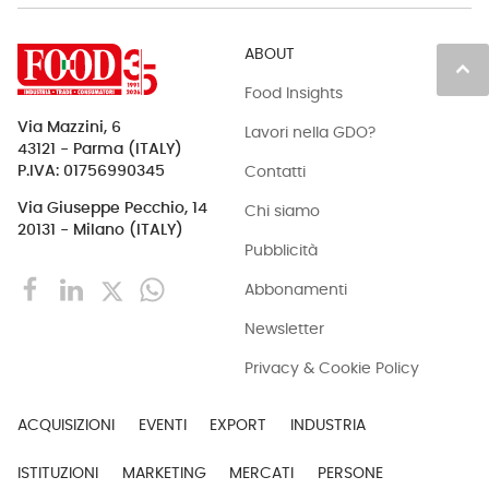
ABOUT
keyboard_arrow_up
Food Insights
Via Mazzini, 6
Lavori nella GDO?
43121 - Parma (ITALY)
Contatti
P.IVA: 01756990345
Via Giuseppe Pecchio, 14
Chi siamo
20131 - Milano (ITALY)
Pubblicità
Abbonamenti
Newsletter
Privacy & Cookie Policy
ACQUISIZIONI
EVENTI
EXPORT
INDUSTRIA
ISTITUZIONI
MARKETING
MERCATI
PERSONE