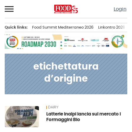
Passa
Login
al
contenuto
Quick links:
Food Summit Mediterraneo 2026
Linkontro 2026
F
Menu principale
etichettatura
d’origine
DAIRY
News
Latterie Inalpi lancia sul mercato i
Formaggini Bio