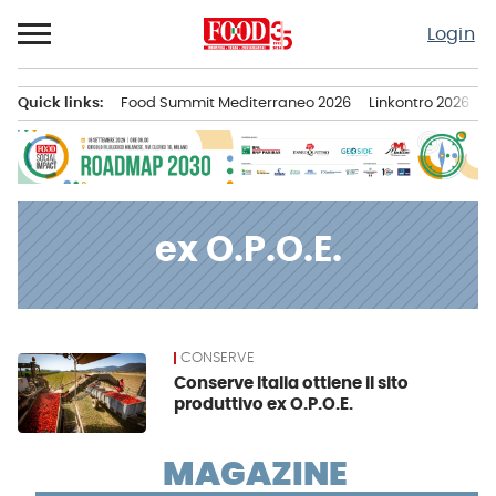
Passa
Login
al
contenuto
Quick links:
Food Summit Mediterraneo 2026
Linkontro 2026
F
Menu principale
ex O.P.O.E.
CONSERVE
News
Conserve Italia ottiene il sito
produttivo ex O.P.O.E.
MAGAZINE