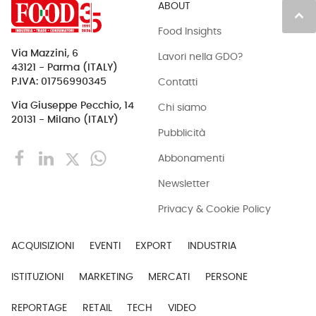
ABOUT
keyboard_arrow_up
Food Insights
Via Mazzini, 6
Lavori nella GDO?
43121 - Parma (ITALY)
Contatti
P.IVA: 01756990345
Via Giuseppe Pecchio, 14
Chi siamo
20131 - Milano (ITALY)
Pubblicità
Abbonamenti
Newsletter
Privacy & Cookie Policy
ACQUISIZIONI
EVENTI
EXPORT
INDUSTRIA
ISTITUZIONI
MARKETING
MERCATI
PERSONE
REPORTAGE
RETAIL
TECH
VIDEO