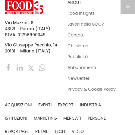
ABOUT
keyboard_arrow_up
Food Insights
Via Mazzini, 6
Lavori nella GDO?
43121 - Parma (ITALY)
Contatti
P.IVA: 01756990345
Via Giuseppe Pecchio, 14
Chi siamo
20131 - Milano (ITALY)
Pubblicità
Abbonamenti
Newsletter
Privacy & Cookie Policy
ACQUISIZIONI
EVENTI
EXPORT
INDUSTRIA
ISTITUZIONI
MARKETING
MERCATI
PERSONE
REPORTAGE
RETAIL
TECH
VIDEO