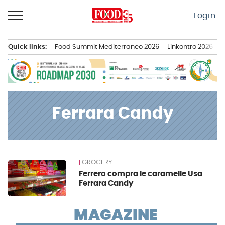
Passa
Login
al
contenuto
Quick links:
Food Summit Mediterraneo 2026
Linkontro 2026
F
Menu principale
Ferrara Candy
GROCERY
News
Ferrero compra le caramelle Usa
Ferrara Candy
MAGAZINE