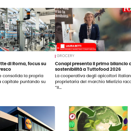
GROCERY
atte di Roma, focus su
Conapi presenta il primo bilancio d
fresco
sostenibilità a Tuttofood 2026
e consolida la propria
La cooperativa degli apicoltori italian
a capitale puntando su
proprietaria del marchio Mielizia rac
“Il…