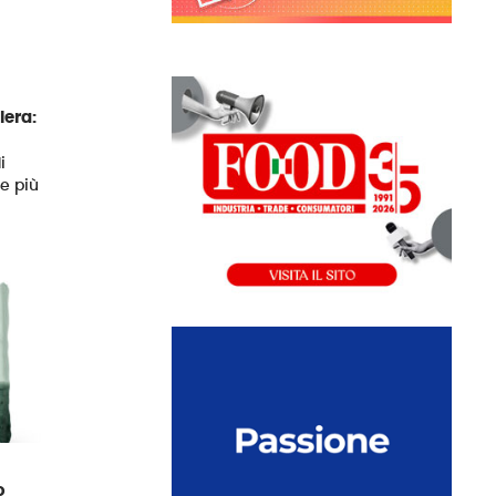
lera:
i
e più
o