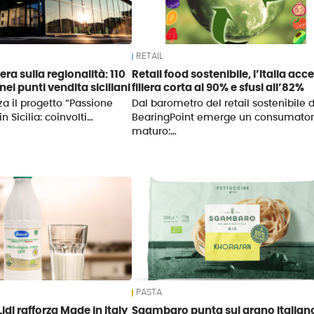
RETAIL
lera sulla regionalità: 110
Retail food sostenibile, l’Italia acce
 nei punti vendita siciliani
filiera corta al 90% e sfusi all’82%
za il progetto “Passione
Dal barometro del retail sostenibile d
 in Sicilia: coinvolti…
BearingPoint emerge un consumator
maturo:…
PASTA
Lidl rafforza Made in Italy
Sgambaro punta sul grano italian