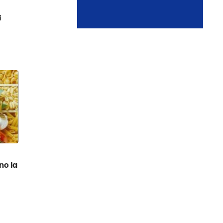
i
no la