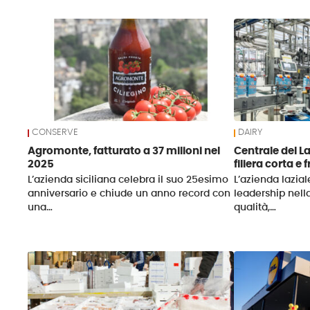
News
CONSERVE
DAIRY
Agromonte, fatturato a 37 milioni nel
Centrale del L
2025
filiera corta e 
L’azienda siciliana celebra il suo 25esimo
L’azienda lazial
anniversario e chiude un anno record con
leadership nell
una…
qualità,…