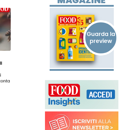
MAGAZINE
i
i
conta