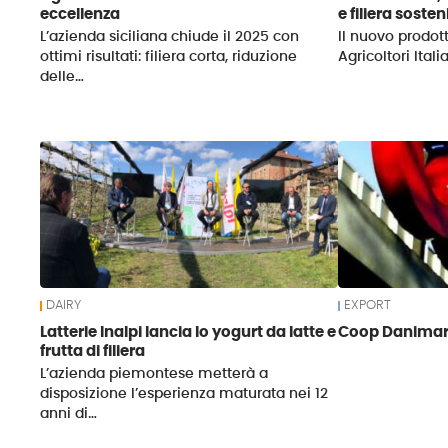
eccellenza
e filiera sosten
L’azienda siciliana chiude il 2025 con
Il nuovo prodott
ottimi risultati: filiera corta, riduzione
Agricoltori Itali
delle…
DAIRY
EXPORT
Latterie Inalpi lancia lo yogurt da latte e
Coop Danimarca
frutta di filiera
L’azienda piemontese metterà a
disposizione l’esperienza maturata nei 12
anni di…