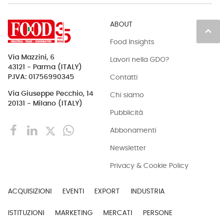
ABOUT
keyboard_arrow_up
Food Insights
Via Mazzini, 6
Lavori nella GDO?
43121 - Parma (ITALY)
Contatti
P.IVA: 01756990345
Via Giuseppe Pecchio, 14
Chi siamo
20131 - Milano (ITALY)
Pubblicità
Abbonamenti
Newsletter
Privacy & Cookie Policy
ACQUISIZIONI
EVENTI
EXPORT
INDUSTRIA
ISTITUZIONI
MARKETING
MERCATI
PERSONE