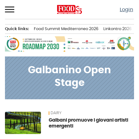
Passa
Login
al
contenuto
Quick links:
Food Summit Mediterraneo 2026
Linkontro 2026
F
Menu principale
Galbanino Open
Stage
DAIRY
News
Galbani promuove i giovani artisti
emergenti