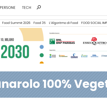
search
Ricerca
PERSONE
TECH
per:
Food Summit 2026
Food 35
L’Algoritmo di Food
FOOD SOCIAL IM
narolo 100% Vege