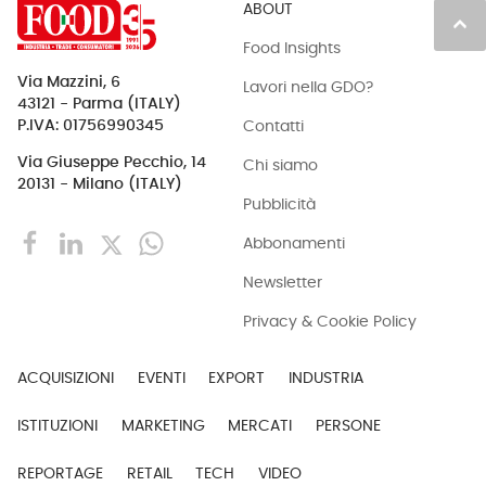
ABOUT
keyboard_arrow_up
Food Insights
Via Mazzini, 6
Lavori nella GDO?
43121 - Parma (ITALY)
Contatti
P.IVA: 01756990345
Via Giuseppe Pecchio, 14
Chi siamo
20131 - Milano (ITALY)
Pubblicità
Abbonamenti
Newsletter
Privacy & Cookie Policy
ACQUISIZIONI
EVENTI
EXPORT
INDUSTRIA
ISTITUZIONI
MARKETING
MERCATI
PERSONE
REPORTAGE
RETAIL
TECH
VIDEO