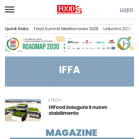
Passa
Login
al
contenuto
Quick links:
Food Summit Mediterraneo 2026
Linkontro 2026
F
Menu principale
IFFA
TECH
News
HiFood inaugura il nuovo
stabilimento
MAGAZINE