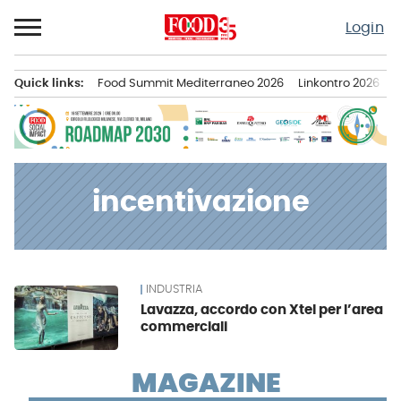
Passa
Login
al
contenuto
Quick links:
Food Summit Mediterraneo 2026
Linkontro 2026
F
Menu principale
incentivazione
INDUSTRIA
News
Lavazza, accordo con Xtel per l’area
commerciali
MAGAZINE