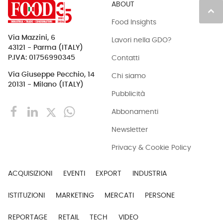
ABOUT
keyboard_arrow_up
Food Insights
Via Mazzini, 6
Lavori nella GDO?
43121 - Parma (ITALY)
Contatti
P.IVA: 01756990345
Via Giuseppe Pecchio, 14
Chi siamo
20131 - Milano (ITALY)
Pubblicità
Abbonamenti
Newsletter
Privacy & Cookie Policy
ACQUISIZIONI
EVENTI
EXPORT
INDUSTRIA
ISTITUZIONI
MARKETING
MERCATI
PERSONE
REPORTAGE
RETAIL
TECH
VIDEO