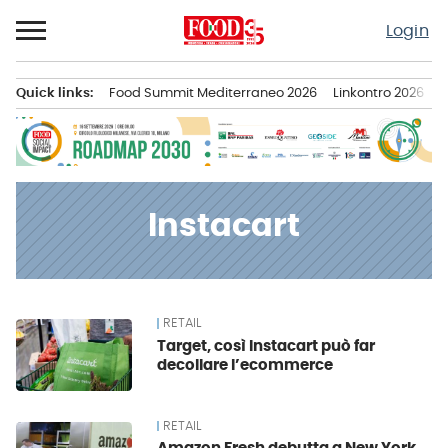
Passa
Login
al
contenuto
Quick links:
Food Summit Mediterraneo 2026
Linkontro 2026
F
Menu principale
Instacart
RETAIL
News
Target, così Instacart può far
decollare l’ecommerce
RETAIL