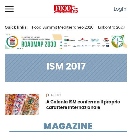
Passa
Login
al
contenuto
Quick links:
Food Summit Mediterraneo 2026
Linkontro 2026
F
Menu principale
ISM 2017
BAKERY
News
A Colonia ISM conferma il proprio
carattere internazionale
MAGAZINE