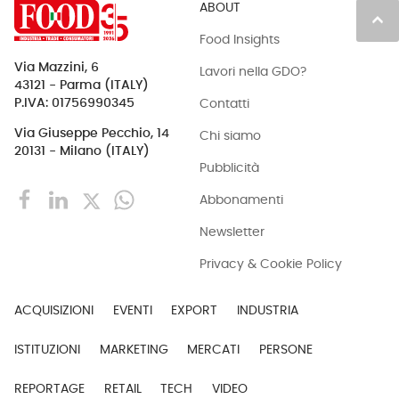
ABOUT
keyboard_arrow_up
Food Insights
Via Mazzini, 6
Lavori nella GDO?
43121 - Parma (ITALY)
Contatti
P.IVA: 01756990345
Via Giuseppe Pecchio, 14
Chi siamo
20131 - Milano (ITALY)
Pubblicità
Abbonamenti
Newsletter
Privacy & Cookie Policy
ACQUISIZIONI
EVENTI
EXPORT
INDUSTRIA
ISTITUZIONI
MARKETING
MERCATI
PERSONE
REPORTAGE
RETAIL
TECH
VIDEO