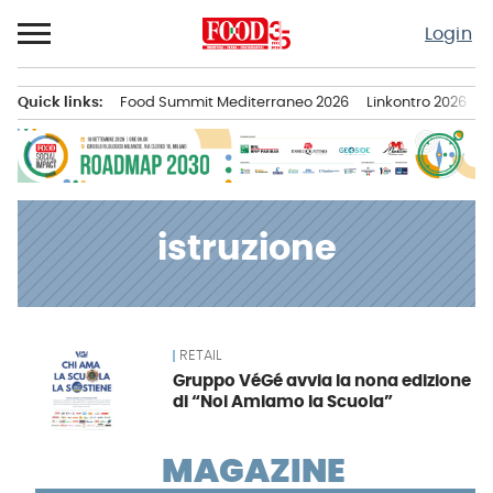
Passa
Login
al
contenuto
Quick links:
Food Summit Mediterraneo 2026
Linkontro 2026
F
Menu principale
istruzione
RETAIL
News
Gruppo VéGé avvia la nona edizione
di “Noi Amiamo la Scuola”
MAGAZINE