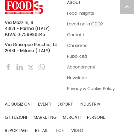
ABOUT
keyboard_arrow_up
Food Insights
Via Mazzini, 6
Lavori nella GDO?
43121 - Parma (ITALY)
Contatti
P.IVA: 01756990345
Via Giuseppe Pecchio, 14
Chi siamo
20131 - Milano (ITALY)
Pubblicità
Abbonamenti
Newsletter
Privacy & Cookie Policy
ACQUISIZIONI
EVENTI
EXPORT
INDUSTRIA
ISTITUZIONI
MARKETING
MERCATI
PERSONE
REPORTAGE
RETAIL
TECH
VIDEO