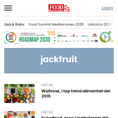
Passa
Login
al
contenuto
Quick links:
Food Summit Mediterraneo 2026
Linkontro 2026
F
Menu principale
jackfruit
RETAIL
News
Waitrose, i top trend alimentari del
2018
RETAIL