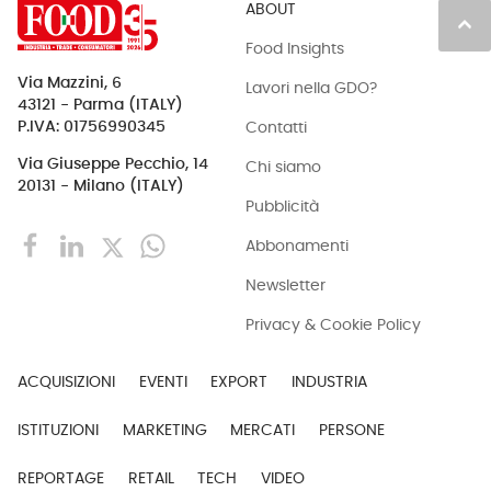
ABOUT
keyboard_arrow_up
Food Insights
Via Mazzini, 6
Lavori nella GDO?
43121 - Parma (ITALY)
Contatti
P.IVA: 01756990345
Via Giuseppe Pecchio, 14
Chi siamo
20131 - Milano (ITALY)
Pubblicità
Abbonamenti
Newsletter
Privacy & Cookie Policy
ACQUISIZIONI
EVENTI
EXPORT
INDUSTRIA
ISTITUZIONI
MARKETING
MERCATI
PERSONE
REPORTAGE
RETAIL
TECH
VIDEO