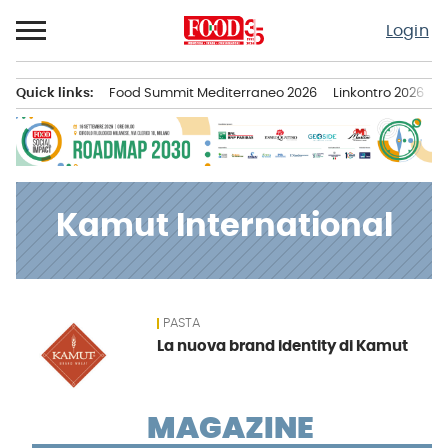
Passa
Login
al
contenuto
Quick links:
Food Summit Mediterraneo 2026
Linkontro 2026
F
Menu principale
Kamut International
PASTA
News
La nuova brand identity di Kamut
MAGAZINE