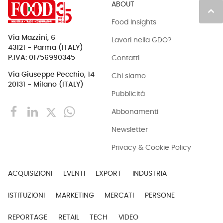
ABOUT
keyboard_arrow_up
Food Insights
Via Mazzini, 6
Lavori nella GDO?
43121 - Parma (ITALY)
Contatti
P.IVA: 01756990345
Via Giuseppe Pecchio, 14
Chi siamo
20131 - Milano (ITALY)
Pubblicità
Abbonamenti
Newsletter
Privacy & Cookie Policy
ACQUISIZIONI
EVENTI
EXPORT
INDUSTRIA
ISTITUZIONI
MARKETING
MERCATI
PERSONE
REPORTAGE
RETAIL
TECH
VIDEO