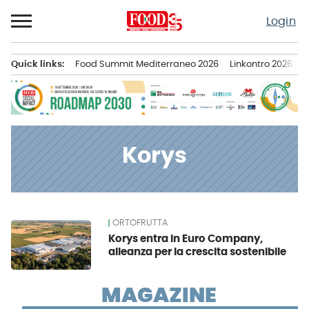
Passa
Login
al
contenuto
Quick links:
Food Summit Mediterraneo 2026
Linkontro 2026
F
Menu principale
Korys
ORTOFRUTTA
News
Korys entra in Euro Company,
alleanza per la crescita sostenibile
MAGAZINE