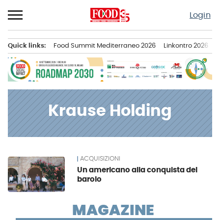
Passa
Login
al
contenuto
Quick links:
Food Summit Mediterraneo 2026
Linkontro 2026
F
Menu principale
Krause Holding
ACQUISIZIONI
News
Un americano alla conquista del
barolo
MAGAZINE