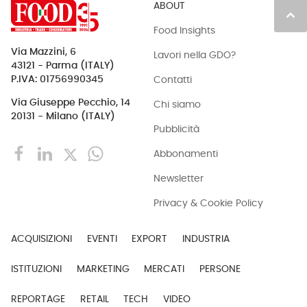
ABOUT
keyboard_arrow_up
Food Insights
Via Mazzini, 6
Lavori nella GDO?
43121 - Parma (ITALY)
Contatti
P.IVA: 01756990345
Via Giuseppe Pecchio, 14
Chi siamo
20131 - Milano (ITALY)
Pubblicità
Abbonamenti
Newsletter
Privacy & Cookie Policy
ACQUISIZIONI
EVENTI
EXPORT
INDUSTRIA
ISTITUZIONI
MARKETING
MERCATI
PERSONE
REPORTAGE
RETAIL
TECH
VIDEO