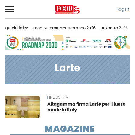
Passa
Login
al
contenuto
Quick links:
Food Summit Mediterraneo 2026
Linkontro 2026
F
Menu principale
Larte
INDUSTRIA
News
Altagamma firma Larte per il lusso
made in Italy
MAGAZINE