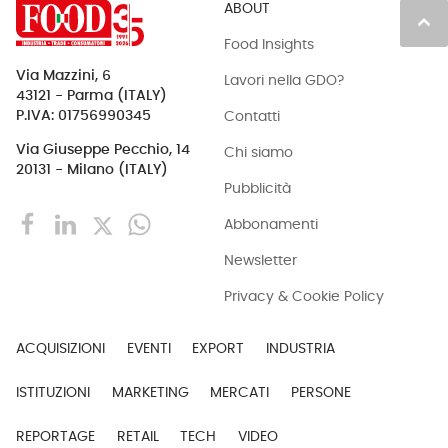
ABOUT
keyboard_arrow_up
Food Insights
Via Mazzini, 6
Lavori nella GDO?
43121 - Parma (ITALY)
Contatti
P.IVA: 01756990345
Via Giuseppe Pecchio, 14
Chi siamo
20131 - Milano (ITALY)
Pubblicità
Abbonamenti
Newsletter
Privacy & Cookie Policy
ACQUISIZIONI
EVENTI
EXPORT
INDUSTRIA
ISTITUZIONI
MARKETING
MERCATI
PERSONE
REPORTAGE
RETAIL
TECH
VIDEO