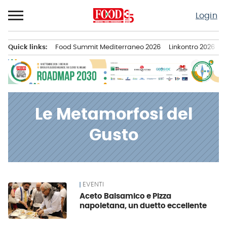
Passa
Login
al
contenuto
Quick links:
Food Summit Mediterraneo 2026
Linkontro 2026
F
Menu principale
Le Metamorfosi del
Gusto
EVENTI
News
Aceto Balsamico e Pizza
napoletana, un duetto eccellente