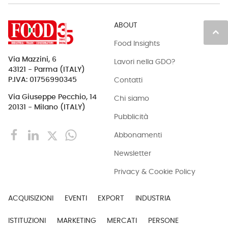
ABOUT
keyboard_arrow_up
Food Insights
Via Mazzini, 6
Lavori nella GDO?
43121 - Parma (ITALY)
Contatti
P.IVA: 01756990345
Via Giuseppe Pecchio, 14
Chi siamo
20131 - Milano (ITALY)
Pubblicità
Abbonamenti
Newsletter
Privacy & Cookie Policy
ACQUISIZIONI
EVENTI
EXPORT
INDUSTRIA
ISTITUZIONI
MARKETING
MERCATI
PERSONE