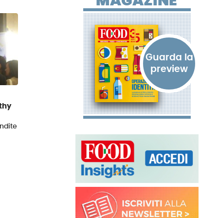
MAGAZINE
thy
endite