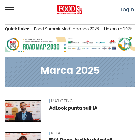
Passa
Login
al
contenuto
Quick links:
Food Summit Mediterraneo 2026
Linkontro 2026
F
Menu principale
Marca 2025
MARKETING
News
AdLook punta sull’IA
RETAIL