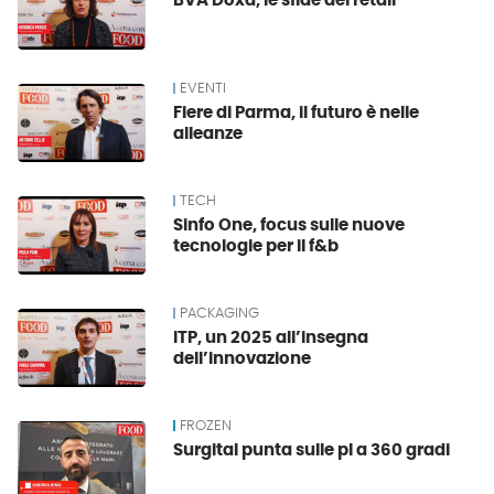
BVA Doxa, le sfide del retail
EVENTI
Fiere di Parma, il futuro è nelle
alleanze
TECH
Sinfo One, focus sulle nuove
tecnologie per il f&b
PACKAGING
ITP, un 2025 all’insegna
dell’innovazione
FROZEN
Surgital punta sulle pl a 360 gradi