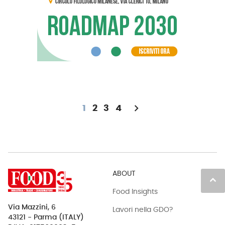
chevron_right
1
2
3
4
ABOUT
keyboard_arrow_up
Food Insights
Via Mazzini, 6
Lavori nella GDO?
43121 - Parma (ITALY)