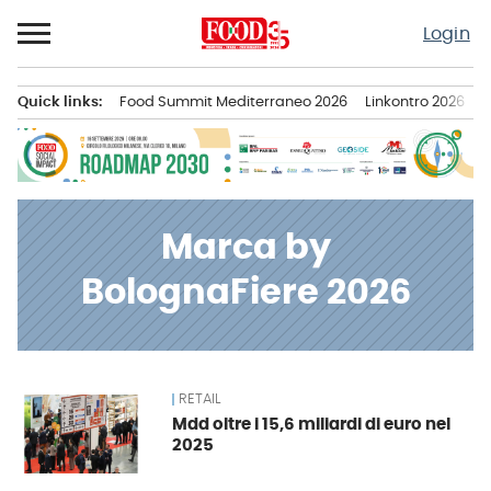
Passa
Login
al
contenuto
Quick links:
Food Summit Mediterraneo 2026
Linkontro 2026
F
Menu principale
Marca by
BolognaFiere 2026
RETAIL
News
Mdd oltre i 15,6 miliardi di euro nel
2025