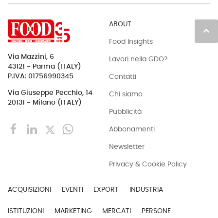
ABOUT
keyboard_arrow_up
Food Insights
Via Mazzini, 6
Lavori nella GDO?
43121 - Parma (ITALY)
Contatti
P.IVA: 01756990345
Via Giuseppe Pecchio, 14
Chi siamo
20131 - Milano (ITALY)
Pubblicità
Abbonamenti
Newsletter
Privacy & Cookie Policy
ACQUISIZIONI
EVENTI
EXPORT
INDUSTRIA
ISTITUZIONI
MARKETING
MERCATI
PERSONE